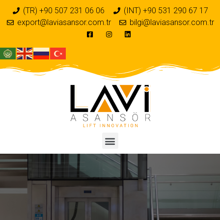
(TR) +90 507 231 06 06
(INT) +90 531 290 67 17
export@laviasansor.com.tr
bilgi@laviasansor.com.tr