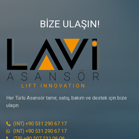
BİZE ULAŞIN!
Her Türlü Asansör tamir, satış, bakım ve destek için bize
ulaşın.
(INT) +90 531 290 67 17
(INT) +90 531 290 67 17
(TR) +90 507 231 06 06