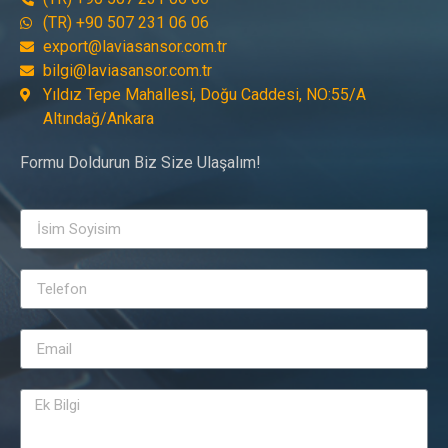
(TR) +90 507 231 06 06
export@laviasansor.com.tr
bilgi@laviasansor.com.tr
Yıldız Tepe Mahallesi, Doğu Caddesi, NO:55/A
Altındağ/Ankara
Formu Doldurun Biz Size Ulaşalım!