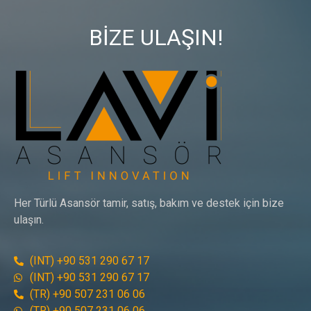
BİZE ULAŞIN!
Her Türlü Asansör tamir, satış, bakım ve destek için bize
ulaşın.
(INT) +90 531 290 67 17
(INT) +90 531 290 67 17
(TR) +90 507 231 06 06
(TR) +90 507 231 06 06