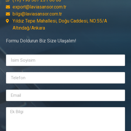
export@laviasansor.com.tr
bilgi@laviasansor.com.tr
Yıldız Tepe Mahallesi, Doğu Caddesi, NO:55/A
Altındağ/Ankara
Formu Doldurun Biz Size Ulaşalım!