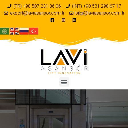
(TR) +90 507 231 06 06
(INT) +90 531 290 67 17
export@laviasansor.com.tr
bilgi@laviasansor.com.tr