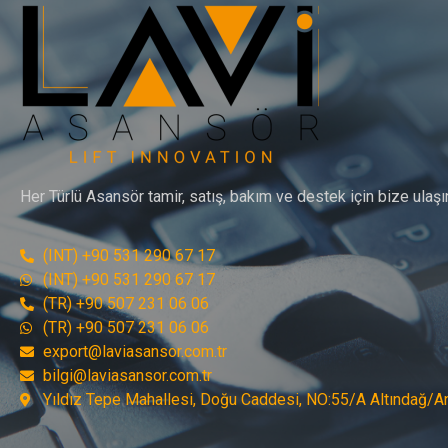
Her Türlü Asansör tamir, satış, bakım ve destek için bize ulaşı
(INT) +90 531 290 67 17
(INT) +90 531 290 67 17
(TR) +90 507 231 06 06
(TR) +90 507 231 06 06
export@laviasansor.com.tr
bilgi@laviasansor.com.tr
Yıldız Tepe Mahallesi, Doğu Caddesi, NO:55/A Altındağ/A