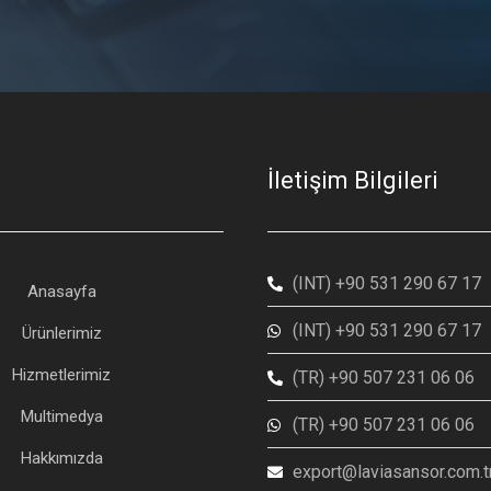
İletişim Bilgileri
(INT) +90 531 290 67 17
Anasayfa
(INT) +90 531 290 67 17
Ürünlerimiz
Hizmetlerimiz
(TR) +90 507 231 06 06
Multimedya
(TR) +90 507 231 06 06
Hakkımızda
export@laviasansor.com.t