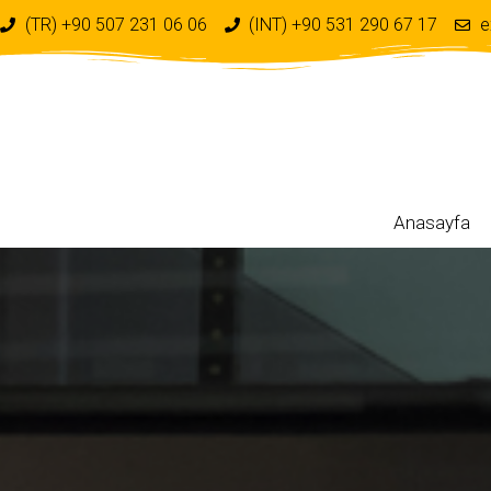
(TR) +90 507 231 06 06
(INT) +90 531 290 67 17
e
Anasayfa