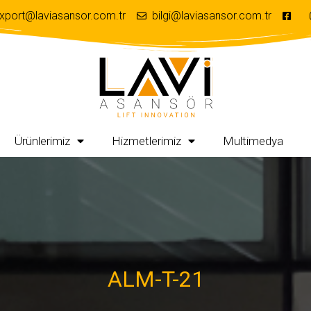
xport@laviasansor.com.tr
bilgi@laviasansor.com.tr
Ürünlerimiz
Hizmetlerimiz
Multimedya
ALM-T-21