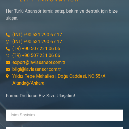
Her Türlü Asansör tamir, satış, bakım ve destek için bize
ulaşın.
(INT) +90 531 290 67 17
(INT) +90 531 290 67 17
(TR) +90 507 231 06 06
(TR) +90 507 231 06 06
export@laviasansor.com.tr
bilgi@laviasansor.com.tr
Yıldız Tepe Mahallesi, Doğu Caddesi, NO:55/A
Altındağ/Ankara
Formu Doldurun Biz Size Ulaşalım!