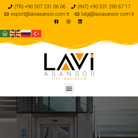
(TR) +90 507 231 06 06
(INT) +90 531 290 67 17
export@laviasansor.com.tr
bilgi@laviasansor.com.tr