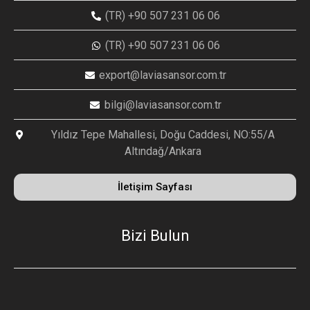
(TR) +90 507 231 06 06
(TR) +90 507 231 06 06
export@laviasansor.com.tr
bilgi@laviasansor.com.tr
Yıldız Tepe Mahallesi, Doğu Caddesi, NO:55/A
Altındağ/Ankara
İletişim Sayfası
Bizi Bulun