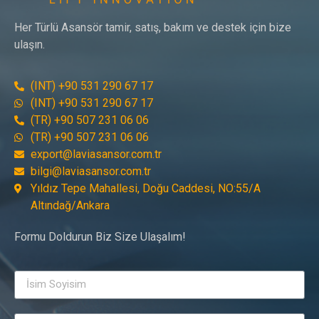
Her Türlü Asansör tamir, satış, bakım ve destek için bize
ulaşın.
(INT) +90 531 290 67 17
(INT) +90 531 290 67 17
(TR) +90 507 231 06 06
(TR) +90 507 231 06 06
export@laviasansor.com.tr
bilgi@laviasansor.com.tr
Yıldız Tepe Mahallesi, Doğu Caddesi, NO:55/A
Altındağ/Ankara
Formu Doldurun Biz Size Ulaşalım!