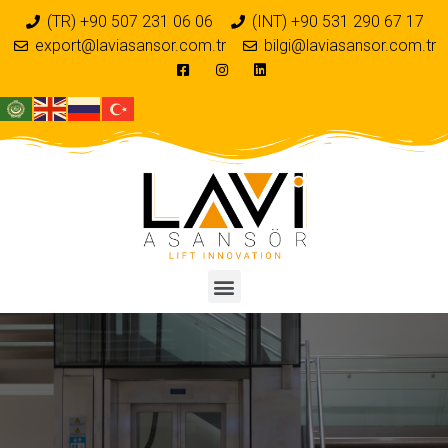
(TR) +90 507 231 06 06
(INT) +90 531 290 67 17
export@laviasansor.com.tr
bilgi@laviasansor.com.tr