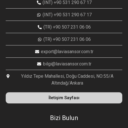
(INT) +90 531 290 67 17
(INT) +90 531 290 67 17
(TR) +90 507 231 06 06
(TR) +90 507 231 06 06
export@laviasansor.com.tr
bilgi@laviasansor.com.tr
Yıldız Tepe Mahallesi, Doğu Caddesi, NO:55/A
Altındağ/Ankara
İletişim Sayfası
Bizi Bulun