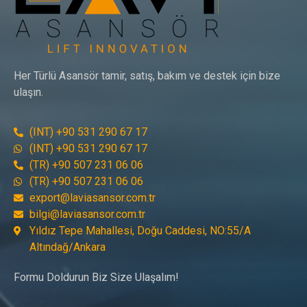
Her Türlü Asansör tamir, satış, bakım ve destek için bize
ulaşın.
(INT) +90 531 290 67 17
(INT) +90 531 290 67 17
(TR) +90 507 231 06 06
(TR) +90 507 231 06 06
export@laviasansor.com.tr
bilgi@laviasansor.com.tr
Yıldız Tepe Mahallesi, Doğu Caddesi, NO:55/A
Altındağ/Ankara
Formu Doldurun Biz Size Ulaşalım!