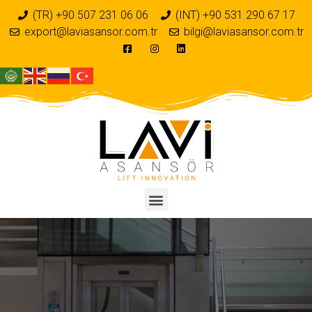
(TR) +90 507 231 06 06
(INT) +90 531 290 67 17
export@laviasansor.com.tr
bilgi@laviasansor.com.tr