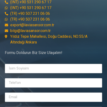
(INT) +90 531 290 67 17
(INT) +90 531 290 67 17
(TR) +90 507 231 06 06
(TR) +90 507 231 06 06
export@laviasansor.com.tr
bilgi@laviasansor.com.tr
Yıldız Tepe Mahallesi, Doğu Caddesi, NO:55/A
Altındağ/Ankara
Formu Doldurun Biz Size Ulaşalım!