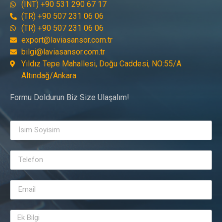
(INT) +90 531 290 67 17
(TR) +90 507 231 06 06
(TR) +90 507 231 06 06
export@laviasansor.com.tr
bilgi@laviasansor.com.tr
Yıldız Tepe Mahallesi, Doğu Caddesi, NO:55/A
Altındağ/Ankara
Formu Doldurun Biz Size Ulaşalım!