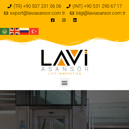
(TR) +90 507 231 06 06
(INT) +90 531 290 67 17
export@laviasansor.com.tr
bilgi@laviasansor.com.tr